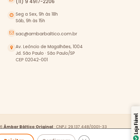
(11) 9 4917-2206
Seg a Sex, 9h às 18h
Sáb, 9h às 15h
sac@ambarbaltico.com.br
Av. Leôncio de Magalhães, 1004
Jd. São Paulo · São Paulo/SP
CEP 02042-001
Loja Fiável
26
Âmbar Báltico Original
·
CNPJ: 29.137.448/0001-33
Política de Privacidade
Trocas e Devoluções
Close GDPR Cookie Banne