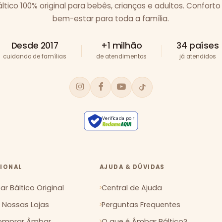
tico 100% original para bebês, crianças e adultos. Conforto
bem-estar para toda a família.
Desde 2017
+1 milhão
34 países
cuidando de famílias
de atendimentos
já atendidos
Verificada por
CIONAL
AJUDA & DÚVIDAS
r Báltico Original
Central de Ajuda
Nossas Lojas
Perguntas Frequentes
mprar Âmbar
O que é Âmbar Báltico?