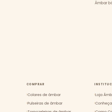
Âmbar bál
COMPRAR
INSTITU
Colares de âmbar
Loja Âmba
Pulseiras de âmbar
Conheça 
Tornozeleiras de âmbar
Como Co