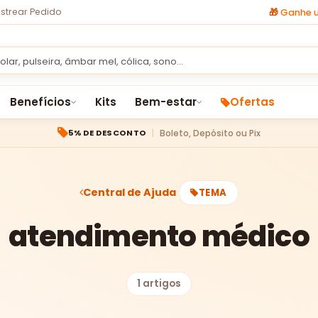
strear Pedido
🎁
Ganhe u
Benefícios
Kits
Bem-estar
Ofertas
Boleto, Depósito ou Pix
5% DE DESCONTO
Central de Ajuda
TEMA
atendimento médico
1 artigos