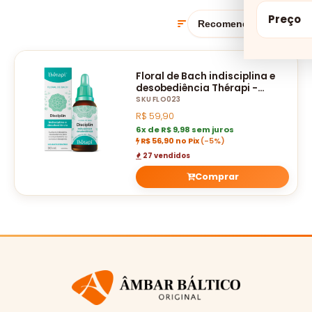
Preço
Floral de Bach indisciplina e
desobediência Thérapi -
Disciplin 30 ML
SKU FLO023
R$
59,90
6x de R$ 9,98 sem juros
R$ 56,90 no Pix
(-5%)
27 vendidos
Comprar