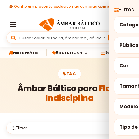
🎁
Ganhe um presente exclusivo nas compras
acima de R$ 299
Filtros
Catego
Buscar
Público
FRETE GRÁTIS
5% DE DESCONTO
6X SEM JUROS
Cor
TAG
Âmbar Báltico para
Floral
Taman
Indisciplina
Modelo
Tipo de
Filtrar