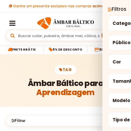
🎁
Ganhe um presente exclusivo nas compras
acima de R$ 299
Filtros
Catego
Buscar
Público
FRETE GRÁTIS
5% DE DESCONTO
6X SEM JUROS
Cor
TAG
Âmbar Báltico para
Taman
Aprendizagem
Modelo
Tipo de
Filtrar