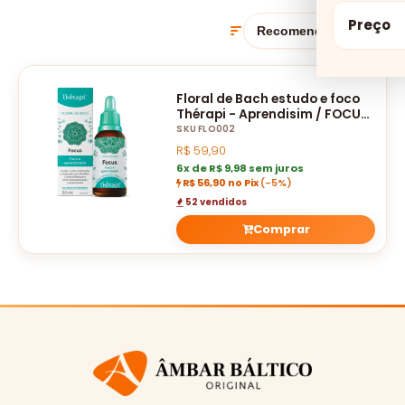
Preço
Floral de Bach estudo e foco
Thérapi - Aprendisim / FOCUS
30 ML
SKU FLO002
R$
59,90
6x de R$ 9,98 sem juros
R$ 56,90 no Pix
(-5%)
52 vendidos
Comprar