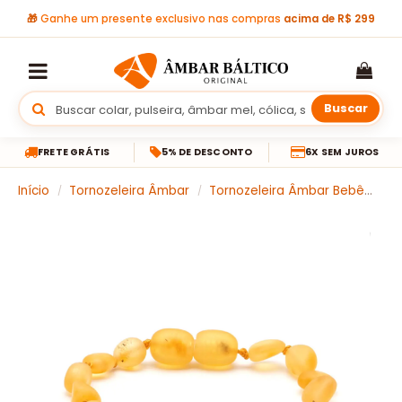
🎁
Ganhe um presente exclusivo nas compras
acima de R$ 299
Buscar
FRETE GRÁTIS
5% DE DESCONTO
6X SEM JUROS
Início
Tornozeleira Âmbar
Tornozeleira Âmbar Bebê
Pu
/
/