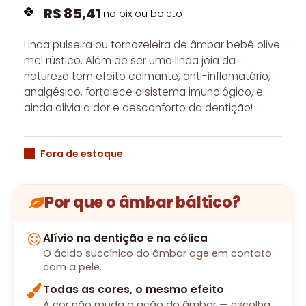
R$
85,41
no pix ou boleto
Linda pulseira ou tornozeleira de âmbar bebê olive
mel rústico. Além de ser uma linda joia da
natureza tem efeito calmante, anti-inflamatório,
analgésico, fortalece o sistema imunológico, e
ainda alivia a dor e desconforto da dentição!
Fora de estoque
Por que o âmbar báltico?
Alívio na dentição e na cólica
O ácido succínico do âmbar age em contato
com a pele.
Todas as cores, o mesmo efeito
A cor não muda a ação do âmbar — escolha