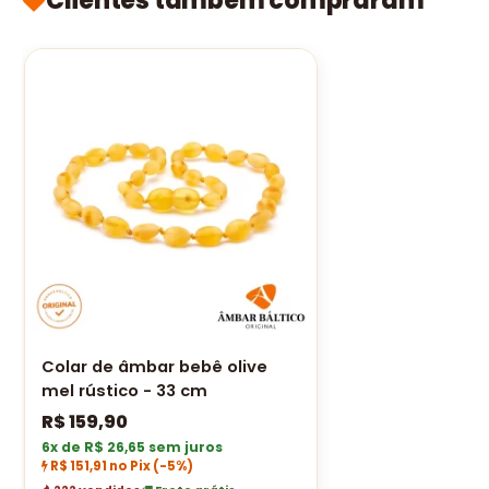
Clientes também compraram
Colar de âmbar bebê olive
mel rústico - 33 cm
R$
159,90
6x de R$ 26,65 sem juros
R$ 151,91 no Pix
(-5%)