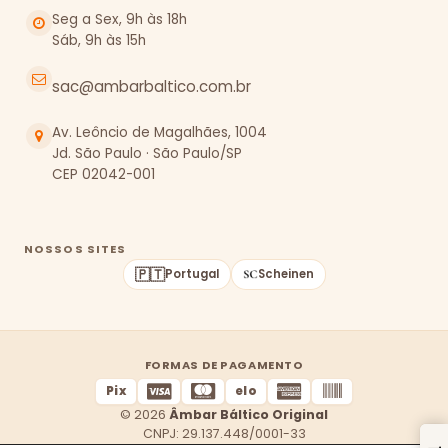
Seg a Sex, 9h às 18h
Sáb, 9h às 15h
sac@ambarbaltico.com.br
Av. Leôncio de Magalhães, 1004
Jd. São Paulo · São Paulo/SP
CEP 02042-001
NOSSOS SITES
🇵🇹
Portugal
Scheinen
FORMAS DE PAGAMENTO
Pix
elo
© 2026
Âmbar Báltico Original
CNPJ: 29.137.448/0001-33