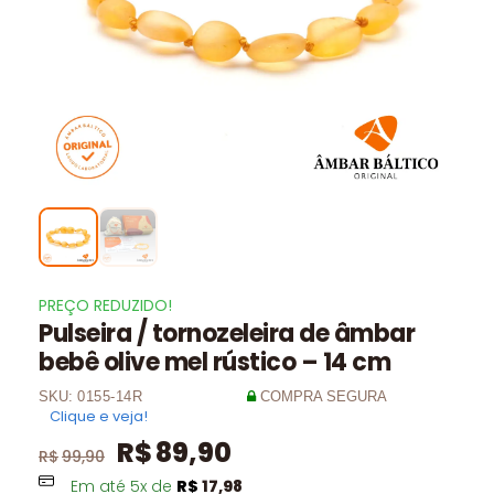
PREÇO REDUZIDO!
Pulseira / tornozeleira de âmbar
bebê olive mel rústico – 14 cm
SKU:
0155-14R
COMPRA SEGURA
Clique e veja!
R$
89,90
R$
99,90
Em até
5
x de
R$
17,98