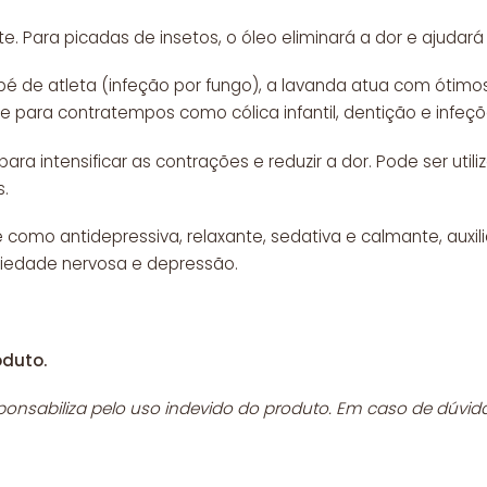
. Para picadas de insetos, o óleo eliminará a dor e ajudará a
 pé de atleta (infeção por fungo), a lavanda atua com ótimos
 para contratempos como cólica infantil, dentição e infeçõ
 para intensificar as contrações e reduzir a dor. Pode ser ut
.
como antidepressiva, relaxante, sedativa e calmante, auxili
siedade nervosa e depressão.
oduto.
sponsabiliza pelo uso indevido do produto. Em caso de dúvi