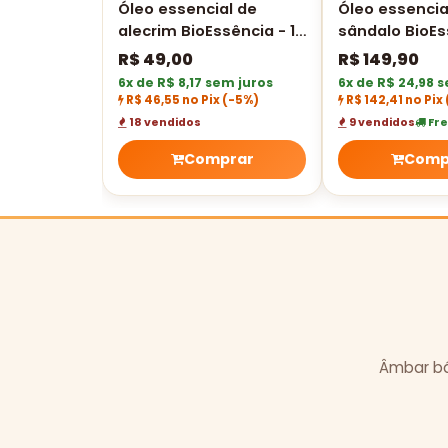
Óleo essencial de
Óleo essencia
alecrim BioEssência - 10
sândalo BioEs
ml
10 ml
R$
49,00
R$
149,90
6x de R$ 8,17 sem juros
6x de R$ 24,98 
R$ 46,55 no Pix
(-5%)
R$ 142,41 no Pix
18 vendidos
9 vendidos
Fre
Comprar
Comp
Âmbar bál