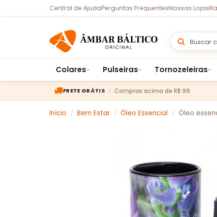
Central de Ajuda
Perguntas Frequentes
Nossas Lojas
Ra
Colares
Pulseiras
Tornozeleiras
Compras acima de R$ 99
FRETE GRÁTIS
Início
Bem Estar
Óleo Essencial
Óleo essenc
/
/
/