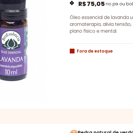
R$
75,05
no pix ou bo
Óleo essencial de lavanda 
aromaterapia, alivia tensão,
plano físico e mental.
Fora de estoque
Pedra natural de verd