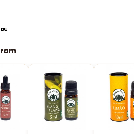
rou
aram