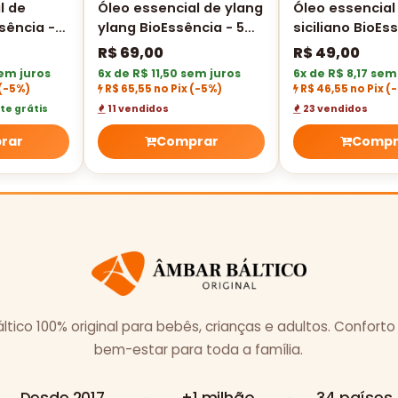
l de
Óleo essencial de ylang
Óleo essencial
sência -
ylang BioEssência - 5
siciliano BioEs
ml
10 ml
R$
69,00
R$
49,00
sem juros
6x de R$ 11,50 sem juros
6x de R$ 8,17 sem
(-5%)
R$ 65,55 no Pix
(-5%)
R$ 46,55 no Pix
(
te grátis
11 vendidos
23 vendidos
rar
Comprar
Compr
tico 100% original para bebês, crianças e adultos. Conforto
bem-estar para toda a família.
Desde 2017
+1 milhão
34 países