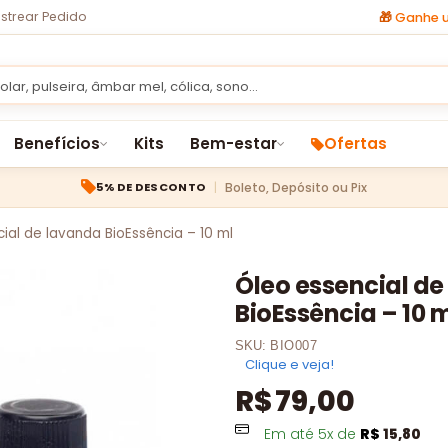
strear Pedido
🎁
Ganhe u
Benefícios
Kits
Bem-estar
Ofertas
Boleto, Depósito ou Pix
5% DE DESCONTO
ial de lavanda BioEssência – 10 ml
Óleo essencial d
BioEssência – 10 
SKU:
BIO007
Clique e veja!
R$
79,00
Em até
5
x de
R$
15,80