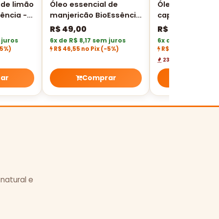
 de limão
Óleo essencial de
Óleo essencial 
sência -
manjericão BioEssência
capim limão
- 5 ml
BioEssência - 10
R$
49,00
R$
49,00
 juros
6x de R$ 8,17 sem juros
6x de R$ 8,17 sem 
-5%)
R$ 46,55 no Pix
(-5%)
R$ 46,55 no Pix
(-
23 vendidos
ar
Comprar
Compra
 natural e