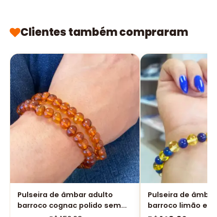
Clientes também compraram
Pulseira de âmbar adulto
Pulseira de âmbar
barroco cognac polido sem
barroco limão e láp
fecho - 19 cm
polido sem fecho 