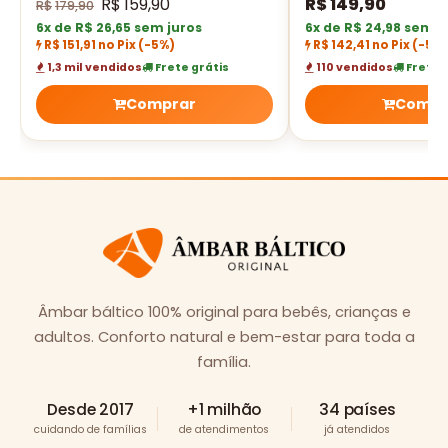
R$
159,90
R$
149,90
R$
179,90
6x de R$ 26,65 sem juros
6x de R$ 24,98 sem j
R$ 151,91 no Pix
(-5%)
R$ 142,41 no Pix
(-5%
1,3 mil vendidos
Frete grátis
110 vendidos
Frete 
Comprar
Compr
Âmbar báltico 100% original para bebês, crianças e
adultos. Conforto natural e bem-estar para toda a
família.
Desde 2017
+1 milhão
34 países
cuidando de famílias
de atendimentos
já atendidos