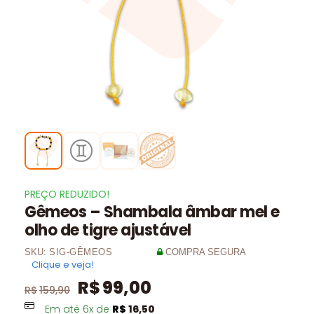
PREÇO REDUZIDO!
Gêmeos – Shambala âmbar mel e
olho de tigre ajustável
SKU:
SIG-GÊMEOS
COMPRA SEGURA
Clique e veja!
R$
99,00
R$
159,90
Em até
6
x de
R$
16,50