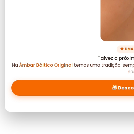
🧡 UMA
Talvez o próxi
Na
Âmbar Báltico Original
temos uma tradição: semp
no
🎁 Desc