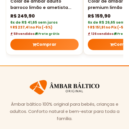
Colar de âmbar adulto
Colar de âmbar b
barroco limão e ametista
premium limão e 
polido - 45 cm
polido - 33 cm
R$
249,90
R$
159,90
6x de R$ 41,65 sem juros
6x de R$ 26,65 sem j
R$ 237,41 no Pix
(-5%)
R$ 151,91 no Pix
(-5%)
59 vendidos
Frete grátis
126 vendidos
Frete 
Comprar
Compr
Âmbar báltico 100% original para bebês, crianças e
adultos. Conforto natural e bem-estar para toda a
família.