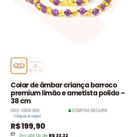
Colar de âmbar criança barroco
premium limão e ametista polido –
38 cm
SKU:
0069-38R
COMPRA SEGURA
Clique e veja!
R$
199,90
Em até
6
x de
R$
33,32