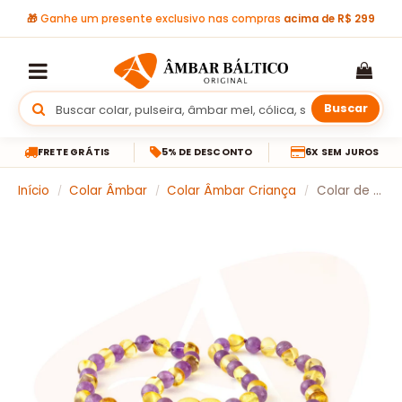
🎁
Ganhe um presente exclusivo nas compras
acima de R$ 299
Buscar
FRETE GRÁTIS
5% DE DESCONTO
6X SEM JUROS
Início
Colar Âmbar
Colar Âmbar Criança
Colar de âmbar criança barroco premium limão e ametista polido – 38 cm
/
/
/