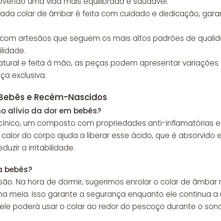
ovendo uma vida mais equilibrada e saudável.
Cada colar de âmbar é feita com cuidado e dedicação, gar
 com artesãos que seguem os mais altos padrões de quali
ilidade.
 natural e feita à mão, as peças podem apresentar variaçõe
a exclusiva.
 Bebês e Recém-Nascidos
o alívio da dor em bebês?
ínico, um composto com propriedades anti-inflamatórias e
lor do corpo ajuda a liberar esse ácido, que é absorvido e a
zir a irritabilidade.
a bebês?
ão. Na hora de dormir, sugerimos enrolar o colar de âmbar
a meia. Isso garante a segurança enquanto ele continua a u
ele poderá usar o colar ao redor do pescoço durante o sono