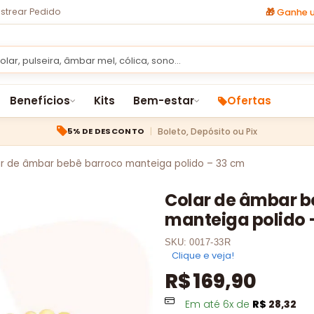
strear Pedido
🎁
Ganhe u
Benefícios
Kits
Bem-estar
Ofertas
Boleto, Depósito ou Pix
5% DE DESCONTO
r de âmbar bebê barroco manteiga polido – 33 cm
Colar de âmbar b
manteiga polido 
SKU:
0017-33R
Clique e veja!
R$
169,90
Em até
6
x de
R$
28,32