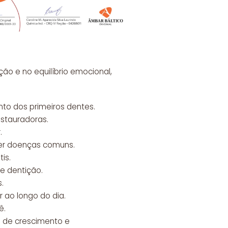
ão e no equilíbrio emocional,
nto dos primeiros dentes.
estauradoras.
.
ter doenças comuns.
is.
e dentição.
.
 ao longo do dia.
ê.
s de crescimento e