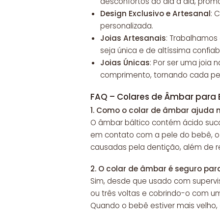
desconfortos do dia a dia, prom
Design Exclusivo e Artesanal
: 
personalizada.
Joias Artesanais
: Trabalhamos
seja única e de altíssima confiab
Joias Únicas
: Por ser uma joia
comprimento, tornando cada peç
FAQ – Colares de Âmbar para
1.
Como o colar de âmbar ajuda n
O âmbar báltico contém ácido succ
em contato com a pele do bebê, o ca
causadas pela dentição, além de redu
2.
O colar de âmbar é seguro par
Sim, desde que usado com supervis
ou três voltas e cobrindo-o com um
Quando o bebê estiver mais velho, 