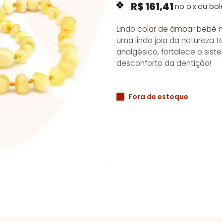
R$
161,41
no pix ou bol
Lindo colar de âmbar bebê m
uma linda joia da natureza t
analgésico, fortalece o sist
desconforto da dentição!
Fora de estoque