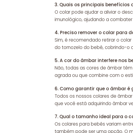
3.
Quais os principais benefícios
O colar pode ajudar a aliviar o des
imunológico, ajudando a combater 
4.
Preciso remover o colar para 
Sim, é recomendado retirar o colar
do tornozelo do bebê, cobrindo-o 
5.
A cor do âmbar interfere nos b
Não, todas as cores de âmbar têm 
agrada ou que combine com o estil
6.
Como garantir que o âmbar é 
Todos os nossos colares de âmb
que você está adquirindo âmbar ve
7.
Qual o tamanho ideal para o c
Os colares para bebês variam entr
também pode ser uma opção. O mais