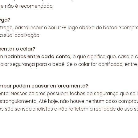
que não é recomendado.
ega?
trega, basta inserir o seu CEP logo abaixo do botão “Compr
 sua localização.
entar o colar?
om
nozinhos entre cada conta
, o que significa que, caso o
aior segurança para o bebê. Se o colar for danificado, entr
 âmbar podem causar enforcamento?
ento. Nossos colares possuem fechos de segurança que s
e estrangulamento. Até hoje, não houve nenhum caso comp
ias são sensacionalistas e não refletem a realidade do uso 