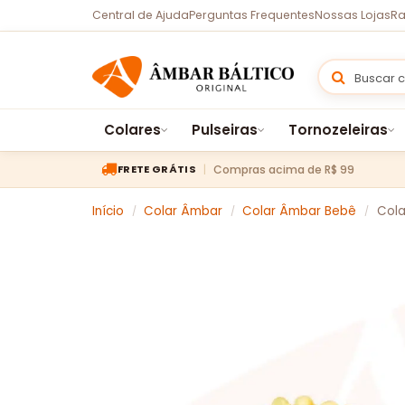
Central de Ajuda
Perguntas Frequentes
Nossas Lojas
Ra
Colares
Pulseiras
Tornozeleiras
Compras acima de R$ 99
FRETE GRÁTIS
Início
Colar Âmbar
Colar Âmbar Bebê
Cola
/
/
/