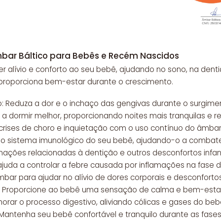
mbar Báltico para Bebês e Recém Nascidos
lívio e conforto ao seu bebê, ajudando no sono, na dentiç
proporciona bem-estar durante o crescimento.
o: Reduza a dor e o inchaço das gengivas durante o surgime
a dormir melhor, proporcionando noites mais tranquilas e r
a crises de choro e inquietação com o uso contínuo do âmbar
ça o sistema imunológico do seu bebê, ajudando-o a comba
amações relacionadas à dentição e outros desconfortos infant
ajuda a controlar a febre causada por inflamações na fase d
 âmbar para ajudar no alívio de dores corporais e desconfortos
l: Proporcione ao bebê uma sensação de calma e bem-estar
horar o processo digestivo, aliviando cólicas e gases do beb
 Mantenha seu bebê confortável e tranquilo durante as fase