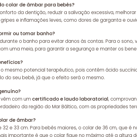
 do colar de âmbar para bebês?
conforto da dentição, reduzir a salivação excessiva, melhorar
gripes e inflamações leves, como dores de garganta e ouvi
dormir ou tomar banho?
 durante o banho para evitar danos às contas. Para o sono, 
com uma meia, para garantir a segurança e manter os benef
enefícios?
o mesmo potencial terapêutico, pois contêm ácido succínico
o do seu bebê, já que o efeito será o mesmo.
genuíno?
ar vêm com um
certificado e laudo laboratorial
, comprovand
rdadeiro da região do Mar Báltico, com as propriedades t
olar de âmbar?
e 32 e 33 cm. Para bebês maiores, o colar de 36 cm, que é 
 importante é que o colar fique no máximo até a altura da 