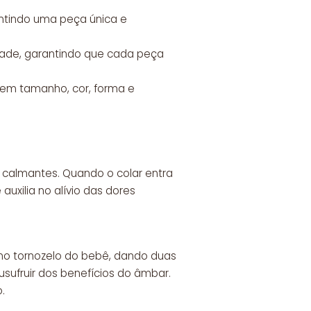
antindo uma peça única e
dade, garantindo que cada peça
s em tamanho, cor, forma e
 calmantes. Quando o colar entra
uxilia no alívio das dores
 no tornozelo do bebê, dando duas
sufruir dos benefícios do âmbar.
.