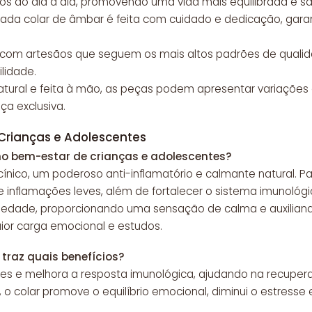
tos do dia a dia, promovendo uma vida mais equilibrada e sa
Cada colar de âmbar é feita com cuidado e dedicação, gar
 com artesãos que seguem os mais altos padrões de quali
ilidade.
 natural e feita à mão, as peças podem apresentar variaçõe
a exclusiva.
Crianças e Adolescentes
o bem-estar de crianças e adolescentes?
ico, um poderoso anti-inflamatório e calmante natural. Para
inflamações leves, além de fortalecer o sistema imunológic
nsiedade, proporcionando uma sensação de calma e auxilian
or carga emocional e estudos.
 traz quais benefícios?
dores e melhora a resposta imunológica, ajudando na recupera
o colar promove o equilíbrio emocional, diminui o estresse e