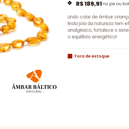
R$
189,91
no pix ou bo
Lindo colar de âmbar crianç
linda joia da natureza tem ef
analgésico, fortalece o sist
o equilíbrio energético!
Fora de estoque