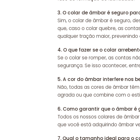
3.
O colar de âmbar é seguro par
Sim, o colar de âmbar é seguro, de
que, caso o colar quebre, as conta
qualquer tração maior, prevenindo 
4.
O que fazer se o colar arrebent
Se o colar se romper, as contas nã
segurança. Se isso acontecer, entr
5.
A cor do âmbar interfere nos b
Não, todas as cores de âmbar têm 
agrada ou que combine com o estil
6.
Como garantir que o âmbar é 
Todos os nossos colares de âmb
que você está adquirindo âmbar ve
7.
Qual o tamanho ideal para o c