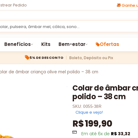
strear Pedido
🎁
Ganhe u
Benefícios
Kits
Bem-estar
Ofertas
Boleto, Depósito ou Pix
5% DE DESCONTO
olar de âmbar criança olive mel polido – 38 cm
Colar de âmbar cr
polido – 38 cm
SKU:
0055-38R
Clique e veja!
R$
199,90
Em até
6
x de
R$
33,32