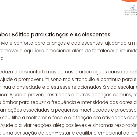
bar Báltico para Crianças e Adolescentes
vio e conforto para crianças e adolescentes, ajudando a mel
promover o equilíbrio emocional, além de fortalecer a imun
o.
duza o desconforto nas pernas e articulações causado pel
Ajude a promover um sono mais tranquilo e contínuo para seu
inua a ansiedade e o estresse relacionados à vida escolar e 
ico:
Ajude a prevenir resfriados e outras doenças comuns, f
 o âmbar para reduzir a frequência e intensidade das dores
nflamações associadas a pequenos machucados e processos
e seu filho a melhorar o foco e a atenção em atividades esco
Ajude a aliviar reações alérgicas leves e sintomas respiratór
e uma sensação de bem-estar e equilíbrio emocional ao lon