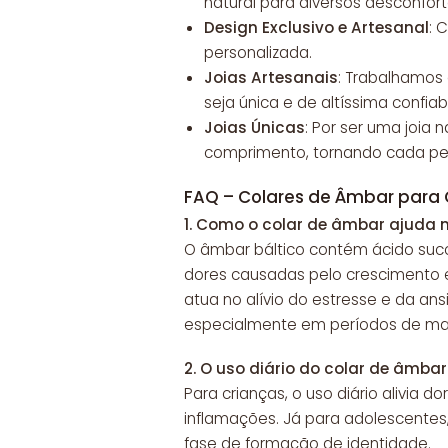
natural para diversos desconfor
Design Exclusivo e Artesanal
: 
personalizada.
Joias Artesanais
: Trabalhamos
seja única e de altíssima confiab
Joias Únicas
: Por ser uma joia
comprimento, tornando cada peç
FAQ – Colares de Âmbar para 
1.
Como o colar de âmbar ajuda n
O âmbar báltico contém ácido succín
dores causadas pelo crescimento e 
atua no alívio do estresse e da a
especialmente em períodos de mai
2.
O uso diário do colar de âmbar
Para crianças, o uso diário alivia 
inflamações. Já para adolescentes, 
fase de formação de identidade.