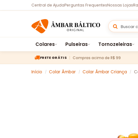
Central de Ajuda
Perguntas Frequentes
Nossas Lojas
Ra
Colares
Pulseiras
Tornozeleiras
Compras acima de R$ 99
FRETE GRÁTIS
Início
Colar Âmbar
Colar Âmbar Criança
C
/
/
/