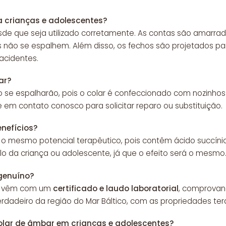
a crianças e adolescentes?
sde que seja utilizado corretamente. As contas são amarrad
s não se espalhem. Além disso, os fechos são projetados pa
acidentes.
ar?
o se espalharão, pois o colar é confeccionado com nozinho
e em contato conosco para solicitar reparo ou substituição.
enefícios?
o mesmo potencial terapêutico, pois contêm ácido succínico
o da criança ou adolescente, já que o efeito será o mesmo
genuíno?
ar vêm com um
certificado e laudo laboratorial
, comprovand
rdadeiro da região do Mar Báltico, com as propriedades t
olar de âmbar em crianças e adolescentes?