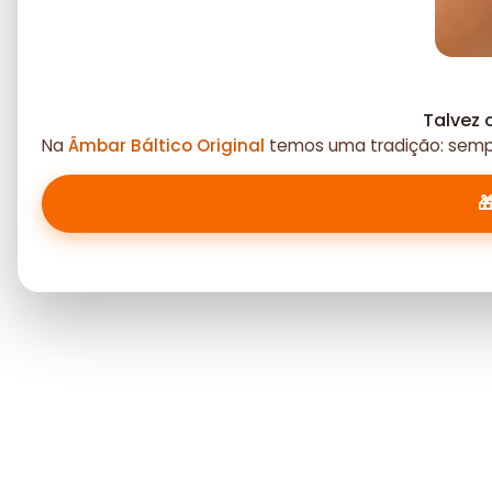
Talvez 
Na
Âmbar Báltico Original
temos uma tradição: sempr
