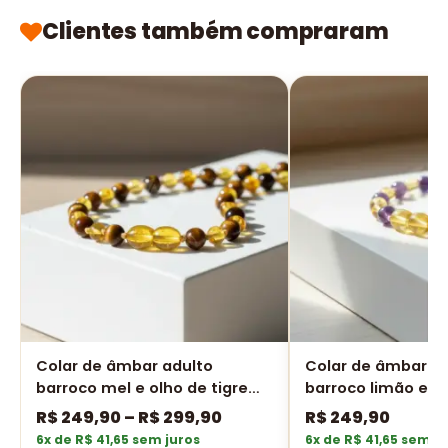
Clientes também compraram
Colar de âmbar adulto
Colar de âmbar a
barroco mel e olho de tigre
barroco limão e a
polido
polido - 45 cm
R$
249,90
–
R$
299,90
R$
249,90
6x de R$ 41,65 sem juros
6x de R$ 41,65 sem j