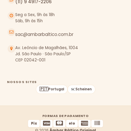
(11) 9 4917-2206
Seg a Sex, 9h às 18h
Sáb, 9h às 15h
sac@ambarbaltico.com.br
Av. Leôncio de Magalhães, 1004
Jd. São Paulo · São Paulo/SP
CEP 02042-001
NOSSOS SITES
🇵🇹
Portugal
Scheinen
FORMAS DE PAGAMENTO
Pix
elo
© 2026
Âmbar Báltico Original