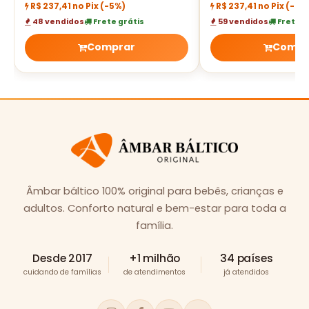
R$ 237,41 no Pix
(-5%)
R$ 237,41 no Pix
(-5%
48 vendidos
Frete grátis
59 vendidos
Frete g
Comprar
Compr
Âmbar báltico 100% original para bebês, crianças e
adultos. Conforto natural e bem-estar para toda a
família.
Desde 2017
+1 milhão
34 países
cuidando de famílias
de atendimentos
já atendidos