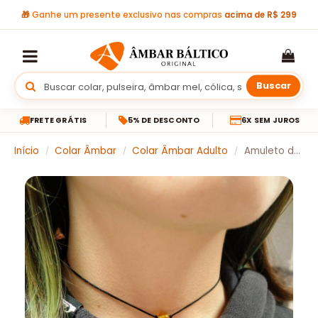
🎁
Ganhe um presente exclusivo nas compras
acima de R$ 299
Buscar
FRETE GRÁTIS
5% DE DESCONTO
6X SEM JUROS
Início
Colar Âmbar
Colar Âmbar Adulto
Amuleto de âmbar esfera para adulto mel polido – 60 cm
/
/
/