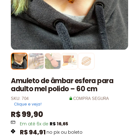
Amuleto de âmbar esfera para
adulto mel polido – 60 cm
SKU:
704
COMPRA SEGURA
Clique e veja!
R$
99,90
Em até
6
x de
R$
16,65
R$
94,91
no pix ou boleto